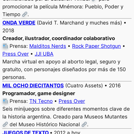
promocionar la película
Mnémora: Pueblo, Poder y
Tiempo
.
ONDA VERDE
(David T. Marchand y muches más) •
2018
Creador, ilustrador, coordinador colaborativo
Prensa:
Malditos Nerds
•
Rock Paper Shotgun
•
Press Over
•
JJI UBA
Marcha virtual en apoyo al aborto legal, seguro y
gratuito, con personajes diseñados por más de 150
personas.
MIL OCHO DIECITANTOS
(Cuatro Assets) • 2016
Programador, game designer
Prensa:
TN Tecno
•
Press Over
Seis minijuegos sobre diferentes momentos clave de
la historia argentina. Creado para Museos Mutantes
del Museo Histórico Nacional
.
JUEGOS DE TEXTO
•
2012 a hoy