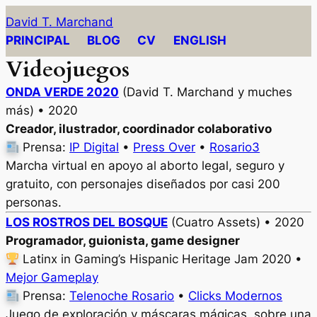
Saltar
David T. Marchand
al
PRINCIPAL
BLOG
CV
ENGLISH
contenido
Videojuegos
ONDA VERDE 2020
(David T. Marchand y muches
más) • 2020
Creador, ilustrador, coordinador colaborativo
Prensa:
IP Digital
•
Press Over
•
Rosario3
Marcha virtual en apoyo al aborto legal, seguro y
gratuito, con personajes diseñados por casi 200
personas.
LOS ROSTROS DEL BOSQUE
(Cuatro Assets) • 2020
Programador, guionista, game designer
Latinx in Gaming’s Hispanic Heritage Jam 2020 •
Mejor Gameplay
Prensa:
Telenoche Rosario
•
Clicks Modernos
Juego de exploración y máscaras mágicas, sobre una