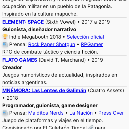
ocupación militar en un pueblo de la Patagonia.
Inspirado en la cultura mapuche.
ELEMENT: SPACE
(Sixth Vowel) • 2017 a 2019
Guionista, diseñador narrativo
Indie Megabooth 2018 •
Selección oficial
Prensa:
Rock Paper Shotgun
•
RPGamer
RPG de combate táctico y ciencia ficción.
FLATO GAMES
(David T. Marchand) • 2019
Creador
Juegos humorísticos de actualidad, inspirados en
noticias argentinas.
MNÉMORA: Las Lentes de Galimán
(Cuatro Assets)
• 2018
Programador, guionista, game designer
Prensa:
Malditos Nerds
•
La Nación
•
Press Over
Juego de plataformas y viajes en el tiempo.
Comisionado por El Culebrón Timbal
para